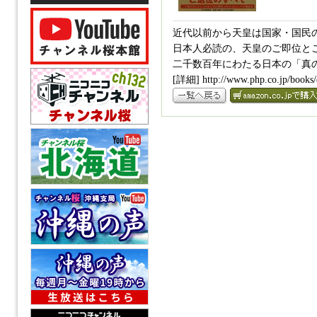
近代以前から天皇は国家・国民
日本人必読の、天皇のご即位と
二千数百年にわたる日本の「真
[詳細] http://www.php.co.jp/books/