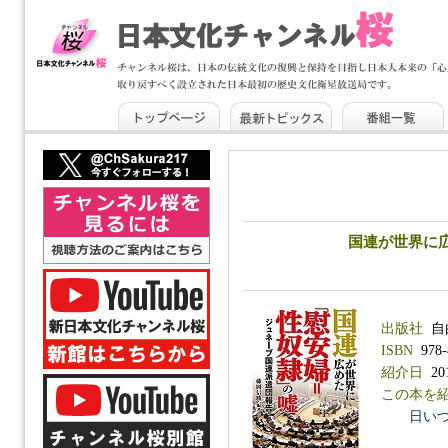
国連が世界に
出版社
自
ISBN
978-
紹介日
201
この本を
日い