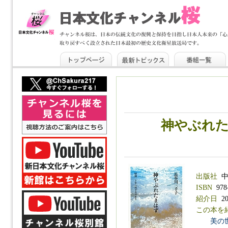
神やぶれた
出版社
中
ISBN
978-
紹介日
20
この本を
美の