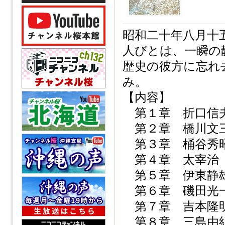
昭和二十年八月十
人びとは、一瞬の
歴史の彼方に忘れ
み。
【内容】
第１章 折口信
第２章 橋川文三
第３章 桶谷秀
第４章 太宰治
第５章 伊東静
第６章 磯田光一
第７章 吉本隆明
第８章 三島由